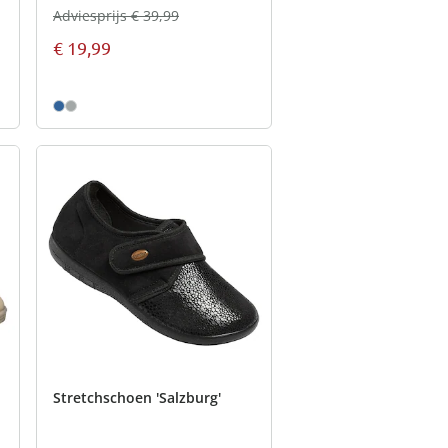
Adviesprijs € 39,99
€ 19,99
Stretchschoen 'Salzburg'