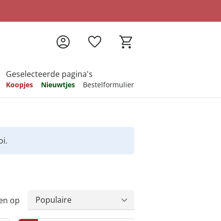
Geselecteerde pagina's
Koopjes
Nieuwtjes
Bestelformulier
pireren
pireren
pireren
pireren
pireren
i.
en op