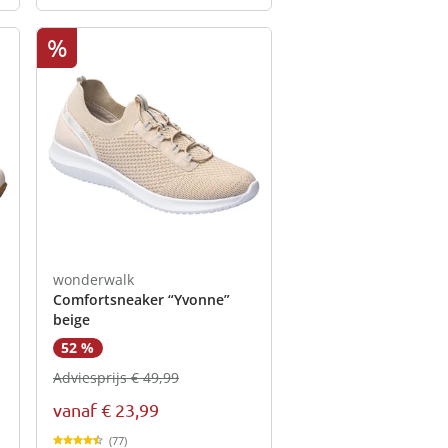
%
wonderwalk
Comfortsneaker “Yvonne”
beige
52 %
Adviesprijs € 49,99
vanaf
€ 23,99
(77)