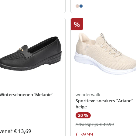
%
Winterschoenen ‘Melanie’
wonderwalk
Sportieve sneakers “Ariane”
beige
20 %
Adviesprijs € 49,99
vanaf
€ 13,69
€ 39,99