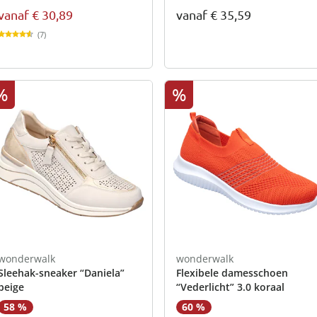
vanaf
€ 30,89
vanaf
€ 35,59
(7)
%
%
wonderwalk
wonderwalk
Sleehak-sneaker “Daniela”
Flexibele damesschoen
beige
“Vederlicht” 3.0 koraal
58 %
60 %