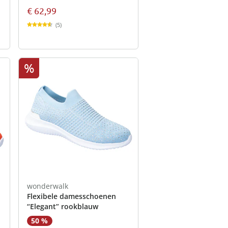
€ 62,99
(5)
%
wonderwalk
Flexibele damesschoenen
“Elegant” rookblauw
50 %