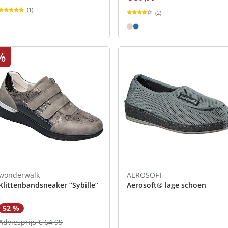
(1)
(2)
%
wonderwalk
AEROSOFT
Klittenbandsneaker “Sybille”
Aerosoft® lage schoen
52 %
Adviesprijs € 64,99