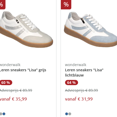
atjes
pen & handdouches
 Horloges
%
%
Geniale
Voorjaars
Decoratiev
Tuindecora
Schoenent
rganizers &
jes
kookaccess
nu ontdek
jetzt entde
nu ontdek
nu ontdek
ekjes
nu ontdek
dhulpmiddelen
iging
soires
n
ekken
wonderwalk
wonderwalk
Leren sneakers "Lisa" grijs
Leren sneakers "Lisa"
lichtblauw
60 %
64 %
Adviesprijs € 89,99
Adviesprijs € 89,99
vanaf
€ 35,99
vanaf
€ 31,99