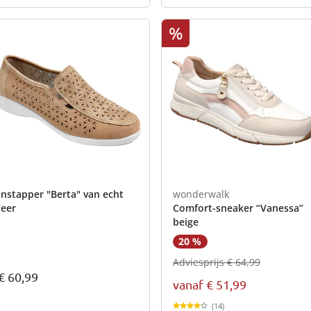
%
Instapper "Berta" van echt
wonderwalk
leer
Comfort-sneaker “Vanessa”
beige
20 %
Adviesprijs € 64,99
€ 60,99
vanaf
€ 51,99
(14)