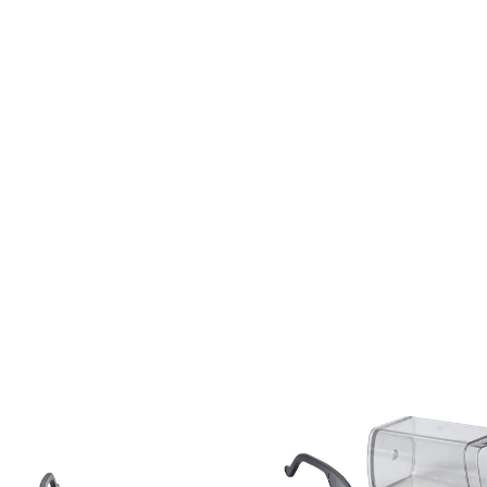
€ 35,99
incl. btw en plus
Verzendkosten
In het Winkelmandje
Leverbaar binnen 4-5 werkdagen
instelbaar van +0,5 tot +4 dioptrie
voor ouderdomsverziendheid
tot 2,8x vergroting
gratis etui
Het zicht naar links en rechts kan
afzonderlijk worden ingesteld