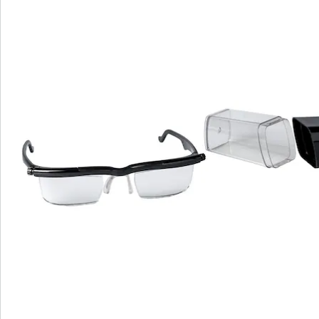
Bestelformulier
Nieuwsbrief aanmelden
We zijn er voor u
Servicehotline