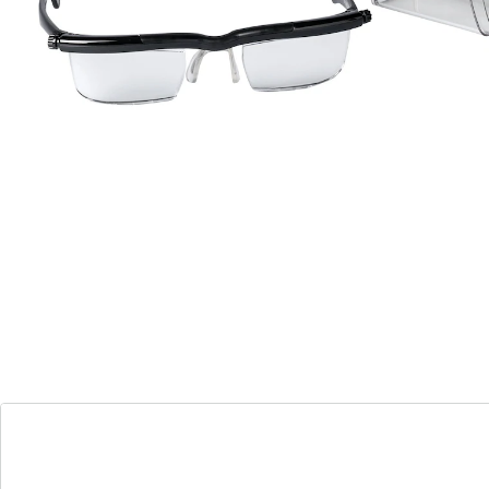
Echt praktisch: de dioptrie kan voor het rechter- en
linkeroog afzonderlijk worden ingesteld en desgewenst
worden bijgesteld. Van +0,5 tot +4 dioptrie. Zo kunt u
voorkomen dat uw ogen snel vermoeid raken.
Ergonomische vorm met flexibele brug. Gewicht
slechts 20 g. Het passende etui krijgt u er Gratis bij!
Details
Opmerkingen & producent
Beoordelingen