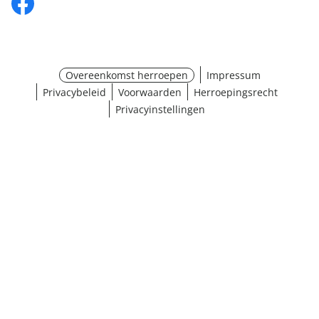
Overeenkomst herroepen
Impressum
Privacybeleid
Voorwaarden
Herroepingsrecht
Privacyinstellingen
¹ Klik hier voor de inwisselvoorwaarden
Sluiten