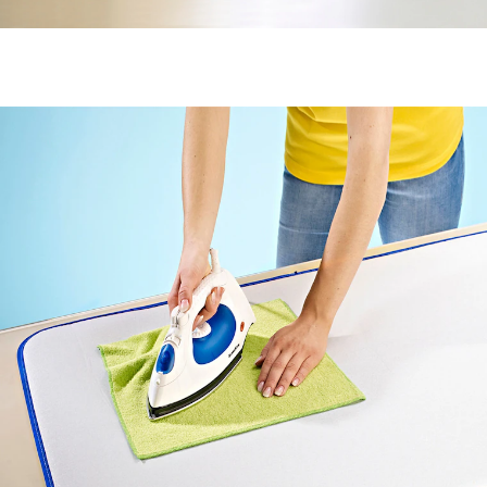
€ 9,95
incl. btw en plus
Verzendkosten
In het Winkelmandje
Leverbaar binnen 4-5 werkdagen
Strijken zonder strijkplank!
Dat wordt mogelijk met deze nieuwe strijkdeken! Met
de warmte-isolerende wattering aan de onderkant en
de metaallaag aan de bovenkant is de ondergrond
goed beschermd.