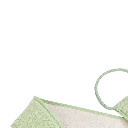
€ 11,99
€ 9,99
incl. btw en plus
Verzendkosten
In het Winkelmandje
Leverbaar binnen 4-5 werkdagen
De 4-weg rughelper!
Zacht, glad huidgevoel
Kan droog en nat gebruikt worden
Op zichzelf en uit zichzelf: laten schuimen,
masseren, scrubben of afdrogen