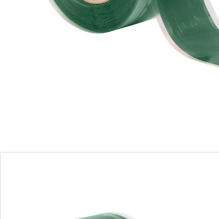
Materiaal: siliconenrubber
Details
Opmerkingen & producent
Beoordelingen
Bestelformulier