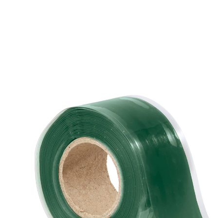
€ 7,49
1 m = € 2,50
incl. btw en plus
Verzendkosten
In het Winkelmandje
Leverbaar binnen 4-5 werkdagen
Zie hier: onze nieuwe afdichtspecialist!
specialist in het afdichten
watervast
Voorkomt openbarsten en lekken: zelfklevende
afdichttape! Repareert gaten en scheuren en is ultra-
watervast, UV- resistent en ongevoelig voor olie en
zout. Temperatuurbestendig van -60°C tot +260°C.