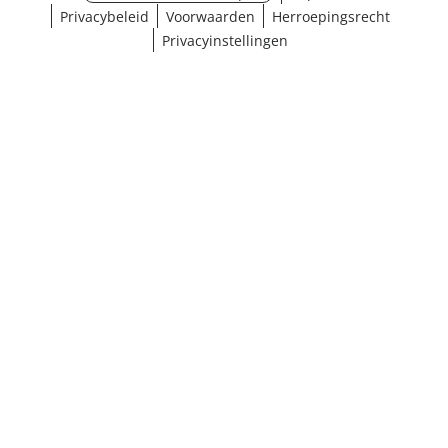
Privacybeleid
Voorwaarden
Herroepingsrecht
Privacyinstellingen
Maat selecteren
¹ Klik hier voor de inwisselvoorwaarden
Sluiten