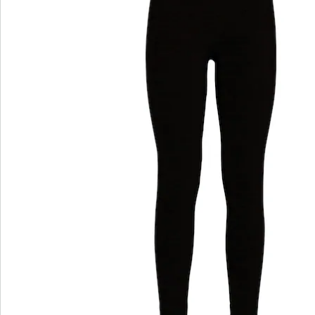
wedolina - Ons nieuwe modemerk
Of het nu gaat om elegante basics of trendy
highlights: wedolina staat voor modieuze
verscheidenheid, comfortabele pasvormen en een
faire prijs-kwaliteitverhouding. Elk stuk flatteert het
figuur en benadrukt je persoonlijkheid - voor een
zelfverzekerd gevoel, elke dag.
Nu ontdekken