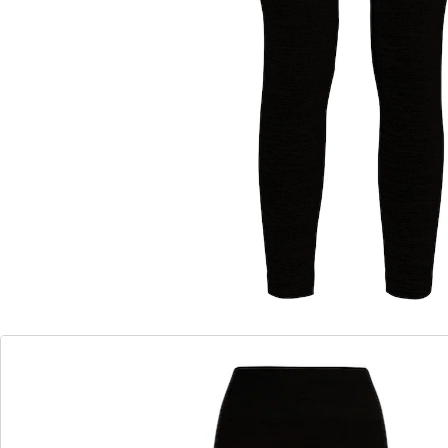
Heerlijk comfortabele legging voor ultiem comfort op
koude winterdagen: de uiterst rekbare tailleband en
zachte binnenkant maken, dat deze legging beslist uw
nieuwe favoriete kledingstuk wordt! Binnenbeenlengte:
74 cm (in maat S/M).
Details
Opmerkingen & producent
Beoordelingen