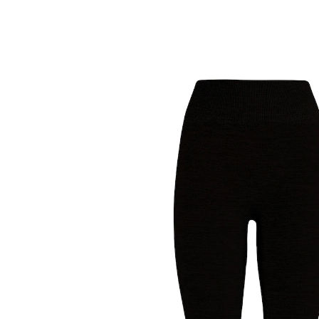
Adviesprijs € 19,99
vanaf
€ 11,69
incl. btw en plus
Verzendkosten
Maat
In het Winkelmandje
Leverbaar binnen 4-5 werkdagen
Behaaglijk, zacht, warm!
rekbare ­comfortband
zachte en warme binnenkant