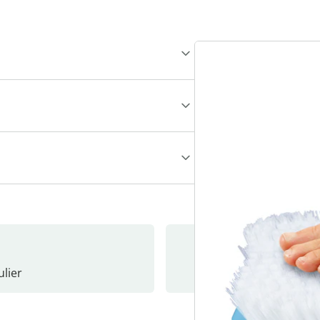
lier
Nieuwsb