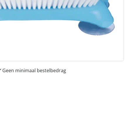
 redenen voor
Huis & Comfort”
Gratis kopen op rekening
Gratis retour
Geen minimaal bestelbedrag