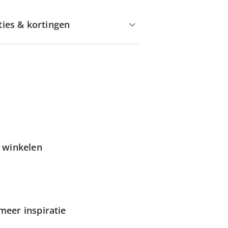
ties & kortingen
g winkelen
meer inspiratie