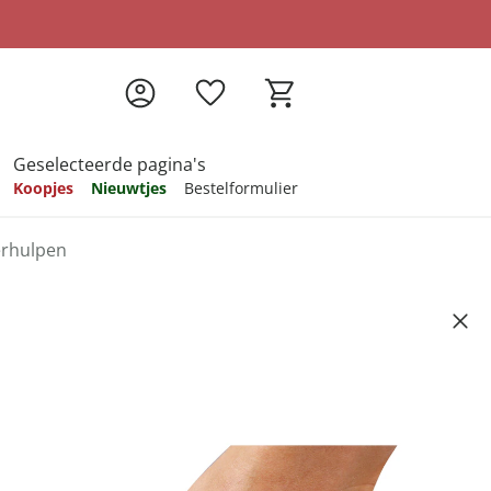
Geselecteerde pagina's
Koopjes
Nieuwtjes
Bestelformulier
erhulpen
pireren
pireren
pireren
pireren
pireren
 zuignappen
Artikelnummer 6833632
ndkosten