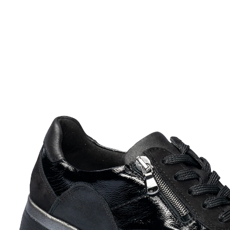
Adviesprijs € 139,95
vanaf
€ 71,89
incl. btw en plus
Verzendkosten
Maat
In het Winkelmandje
Leverbaar binnen 4-5 werkdagen
Perfectioneer je stijl met comfort
edel bovenmateriaal: Lakleer, nubuckleer,
textiel