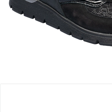
comfortabele K-breedte, pasvorm op
maat
praktische combinatie: Ritssluiting &
vetersluiting
robuuste PU-zool voor optimale demping
Deze comfortabele sneakers met speciale wijdte K
maken indruk met hun modieuze design. Een
materiaalmix van lak- en nubuckleer laat de subtiele
dierenprint op de neus mooi uitkomen. Een
zilverkleurig detail op de zwarte, luchtgeveerde zool
zorgt voor een mooi contrast. De ritssluiting aan de
zijkant vergemakkelijkt het aantrekken en is een
praktische highlight. Het flexibele bovenmateriaal past
zich perfect aan de vorm van de voet aan en is ideaal
voor gevoelige voeten.
Details