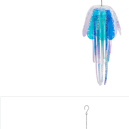
glinsterende regenboogkleuren. Hun tentakels dansen
hierbij fascinerend in de wind. Met ophanglusje.
Informatie over de batterijen:
Incl. batterijen. (AA Mignon x 1)
Details
Opmerkingen & producent
Beoordelingen