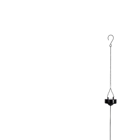
€ 19,99
€ 9,29
incl. btw en plus
Verzendkosten
In het Winkelmandje
Leverbaar binnen 4-5 werkdagen
Hul uw tuin in een “zee” van licht!
fascinerende dans in de wind
heel bijzondere ­tuindecoratie
Ja, met de lichtgevende kwallen verandert u uw tuin
letterlijk in een zee van licht: de overdag
geabsorbeerde zonne-energie laat deze kleurrijke
oceaanbewoners in de schemering stralen in