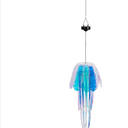
Bestelformulier
Nieuwsbrief aanmelden
We zijn er voor u
Servicehotline