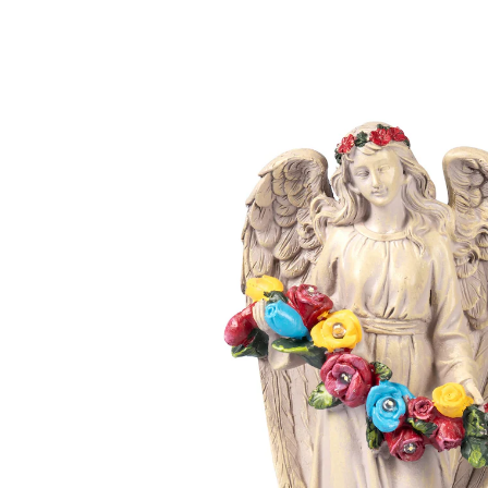
Adviesprijs € 29,99
€ 26,99
incl. btw en plus
Verzendkosten
In het Winkelmandje
Leverbaar binnen 4-5 werkdagen
Een engel waakt!
bloemen geven licht in het donker
In deze sierlijk vormgegeven engelenfiguur vindt u
troost, terwijl zij beschermend over het graf van een
dierbaar persoon waakt. Als het donker wordt, gaan de
rozen voor uw geliefden oplichten en symboliseren ze