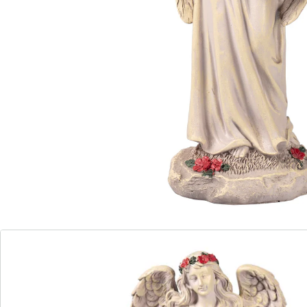
uw liefde die de dood overstijgt. Weerbestendig.
Informatie over de batterijen:
Incl. batterijen. (AAA Micro x 1)
Details
Opmerkingen & producent
Beoordelingen
Bestelformulier