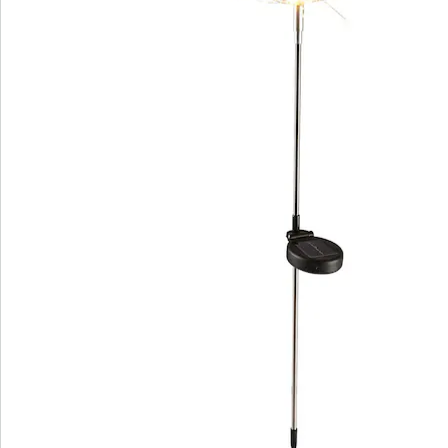
Bestelformulier
Nieuwsbrief aanmelden
We zijn er voor u
Servicehotline