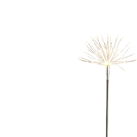
Adviesprijs € 13,99
€ 9,89
incl. btw en plus
Verzendkosten
€ 7,69
slechts
vanaf
2
stuks
1
In het Winkelmandje
Leverbaar binnen 4-5 werkdagen
Vallende sterren bij u thuis!
Meteen start een prachtige diamantregen bij u thuis
wanneer deze schitterende solar stekers licht