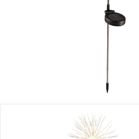
beginnen geven in het donker! De draadjes met leds
zijn elk apart te buigen zodat het lijkt of u een regen
van stralende lichtjes ziet!
Informatie over de batterijen:
Incl. batterijen. (AA Mignon x 1)
Details
Opmerkingen & producent
Beoordelingen