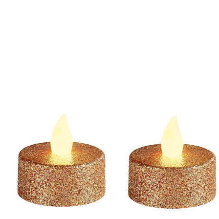
Adviesprijs € 8,99
€ 3,79
incl. btw en plus
Verzendkosten
In het Winkelmandje
Leverbaar binnen 4-5 werkdagen
Deze goud-glinsterende led-theelichtjes zorgen
voor betoverende lichteffecten.
En het beste: u krijgt 2 led-theelichtjes GRATIS! Incl.
batterijen.
4 stuks + 2 GRATIS