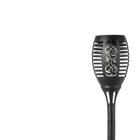
Adviesprijs € 9,99
€ 6,69
incl. btw en plus
Verzendkosten
€ 4,99
slechts
vanaf
2
stuks
1
In het Winkelmandje
Leverbaar binnen 4-5 werkdagen
Lichtschijnsel als uit 1.001 nacht!
Betoverend lichtspel: dankzij de effectvolle
uitstansingen verlicht deze solar fakkel uw tuinpad en