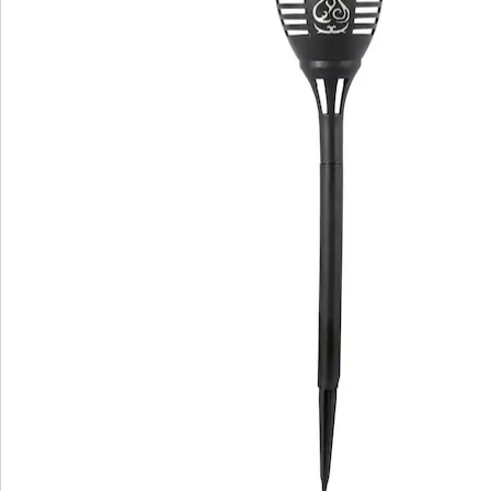
Bestelformulier
Nieuwsbrief aanmelden
We zijn er voor u
Servicehotline