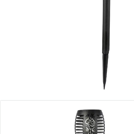
bloemborders op ­indrukwekkende wijze. Met stevige
grondpen.
Informatie over de batterijen:
Incl. batterijen. (AAA Micro x 1)
Details
Opmerkingen & producent
Beoordelingen