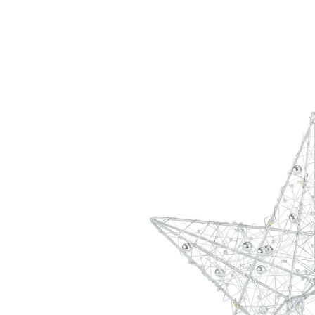
Adviesprijs € 15,99
€ 13,59
incl. btw en plus
Verzendkosten
In het Winkelmandje
Leverbaar binnen 4-5 werkdagen
Het pronkstuk van uw kerstboom!
maakt elke boom helemaal af
Goud- of zilverkleurig – welke kleur past bij de
boomversiering die u heeft? Kies een van deze twee
led-kerstboompieken in de vorm van een ster en geef
uw kerstboom de finishing touch – nu schittert hij nog