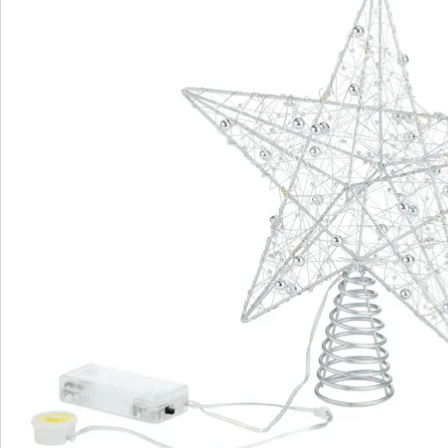
Bestelformulier
Nieuwsbrief aanmelden
We zijn er voor u
Servicehotline