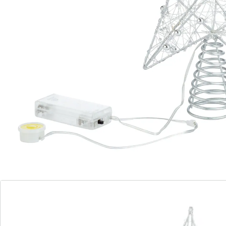
mooier.
Informatie over de batterijen:
De batterijen worden niet bijgeleverd. Bestel deze
a.u.b. apart. (AA Mignon x 2)
Details
Opmerkingen & producent
Beoordelingen