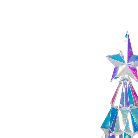
Adviesprijs € 29,99
€ 16,19
incl. btw en plus
Verzendkosten
In het Winkelmandje
Leverbaar binnen 4-5 werkdagen
Fijne kerstdagen uit de ruimte!
het pronkstuk van uw decoratie
In deze galactisch fonkelende, facet geslepen
dennenboom schitteren talloze ledlampjes die een
magisch lichtspel creëren. Met USB-kabel.