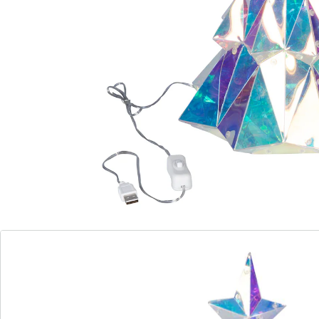
Details
Opmerkingen & producent
Beoordelingen
Bestelformulier
Nieuwsbrief aanmelden