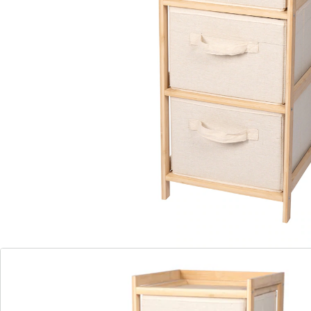
voor dat woonkamer, badkamer of kantoor er altijd
opgeruimd uitziet: in de 4 vakken zijn alle spullen
netjes opgeborgen.
Details
Opmerkingen & producent
Beoordelingen
Bestelformulier