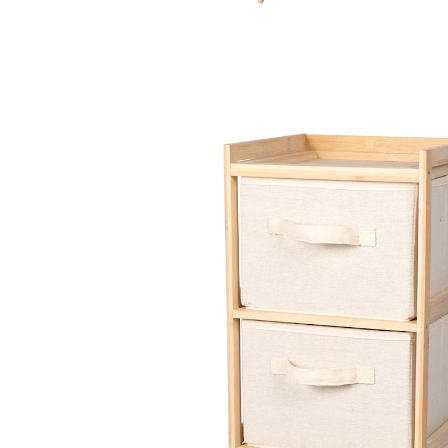
Adviesprijs € 79,99
€ 52,19
incl. btw en plus
Verzendkosten
In het Winkelmandje
Leverbaar binnen 4-5 werkdagen
Fraaie opbergers!
boxen met praktische grepen
past bij elke woonstijl
Dankzij het tijdloos-moderne ­design past dit ladekastje
­perfect bij iedere woonsfeer – en zorgt het er meteen