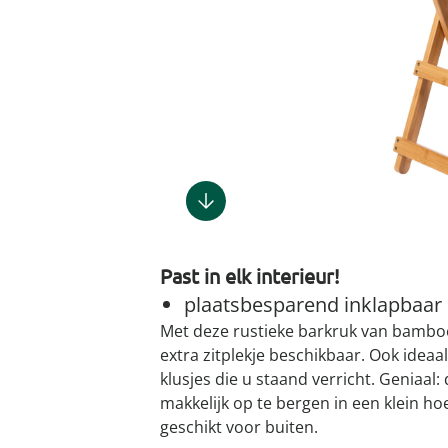
Gootsteenm
Douchekop
Sieraden &
Dierenbenodigdheden
Fitnessapparaten
Dierenbenodigdheden
Klokken & wekkers
Herenaccessoires
Keukenapparaten
Geschenken voor de
Gootsteeno
Doucherek
Tassen
gootsteenr
Grafdecoratie
Gezondheidsartikelen
kinderen
Huishoudelijke hulpen
Meubilair
Herenkleding
Geniale ba
Keukeninrichting
Keukenrein
Geniale tuinartikelen
Incontinentieartikelen
Geschenken voor de man
Klussen
Verlichting & lampen
Herenondergoed
Toiletacces
Keukentextiel
Theedoeke
Plantenaccessoires
Lichaamsverzorgingsproducten
Geschenken voor de
Meer ontdekken
Meer ontdekken
Meer ontdekken
Meer ontd
vrouw
Meer ontdekken
Meer ontdekken
Meer ontdekken
Meer ontdekken
Past in elk interieur!
plaatsbesparend inklapbaar
Met deze rustieke barkruk van bamboe
extra zitplekje ­beschikbaar. Ook idea
klusjes die u staand verricht. Geniaal:
makkelijk op te bergen in een klein hoek
geschikt voor ­buiten.