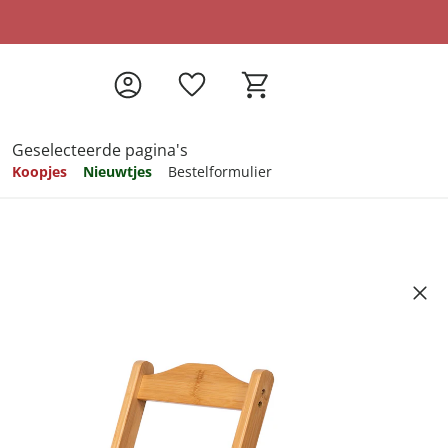
Geselecteerde pagina's
Koopjes
Nieuwtjes
Bestelformulier
pireren
pireren
pireren
pireren
pireren
k
Artikelnummer 6699286
ndkosten