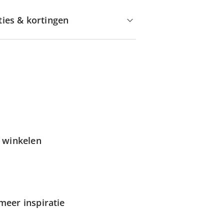
ties & kortingen
g winkelen
meer inspiratie