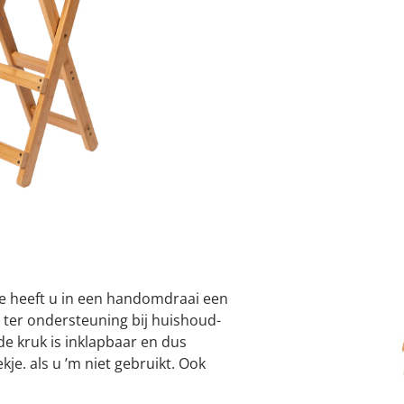
atjes
pen & handdouches
 Horloges
€ 41,99
slechts
van
Geniale
Voorjaars
Decoratiev
Tuindecora
Schoenent
rganizers &
jes
kookaccess
nu ontdek
jetzt entde
nu ontdek
nu ontdek
ekjes
1
nu ontdek
dhulpmiddelen
iging
soires
n
I
ekken
Leverbaar binnen 
 heeft u in een hand­omdraai een
al ter ondersteuning bij huishoud­
 de kruk is inklapbaar en dus
je. als u ’m niet ­gebruikt. Ook