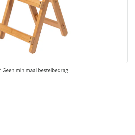
 redenen voor
Huis & Comfort”
Gratis kopen op rekening
Gratis retour
Geen minimaal bestelbedrag