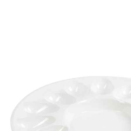
€ 3,99
incl. btw en plus
Verzendkosten
In het Winkelmandje
Leverbaar binnen 4-5 werkdagen
Dat ziet er lekker uit!
Voor uw gezin of voor gasten: gevulde eieren vallen
altijd in de smaak. Met deze schaal serveert u 15 halve
eieren perfect en smakelijk. In het midden is een kuiltje
voor saus, dips of kleine extra’s!
Details