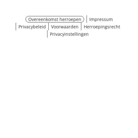
Overeenkomst herroepen
Impressum
Privacybeleid
Voorwaarden
Herroepingsrecht
Privacyinstellingen
¹ Klik hier voor de inwisselvoorwaarden
Sluiten