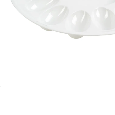
Opmerkingen & producent
Beoordelingen
Bestelformulier
Nieuwsbrief aanmelden