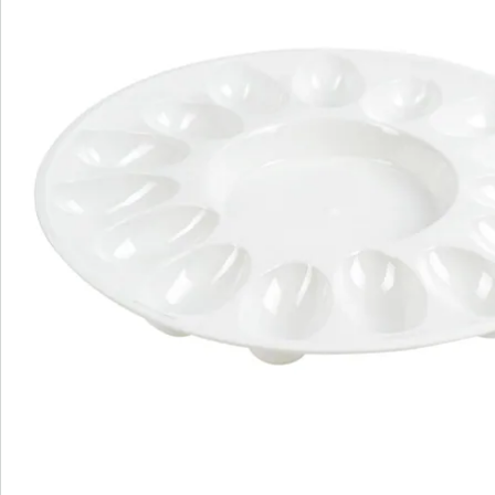
We zijn er voor u
Servicehotline
3 redenen voor
“Huis & Comfort”