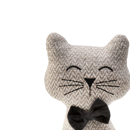
€ 12,99
incl. btw en plus
Verzendkosten
In het Winkelmandje
Leverbaar binnen 4-5 werkdagen
Deze kater is een echte heer!
voorkomt dichtslaande deuren
lieftallige blikvanger
Bent u het zat dat deuren voor uw neus dichtslaan?
“Kater Max” schiet te hulp: hij houdt op elk moment
met plezier de deur voor u open en ziet er daarbij
alleraardigst uit. Praktisch en ongelooflijk decoratief ­
tegelijk!