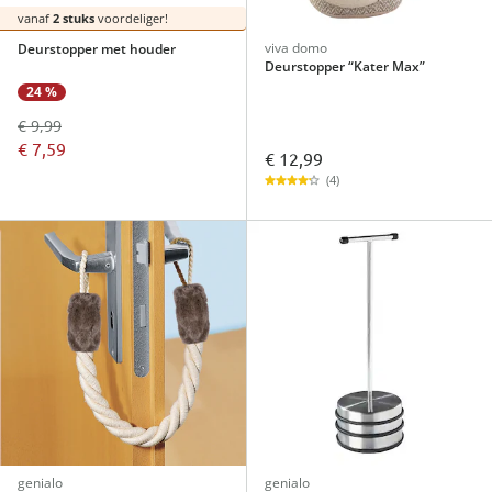
vanaf
2 stuks
voordeliger!
viva domo
Deurstopper met houder
Deurstopper “Kater Max”
24 %
€ 9,99
€ 7,59
€ 12,99
(4)
genialo
genialo