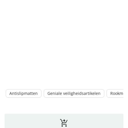
Antislipmatten
Geniale veiligheidsartikelen
Rookmel