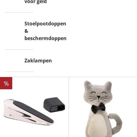
voor geld
Stoelpootdoppen
&
beschermdoppen
Zaklampen
%