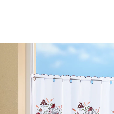
€ 8,99
incl. btw en plus
Verzendkosten
Variant
85x45 cm
In het Winkelmandje
Leverbaar binnen 4-5 werkdagen
Vrolijkt elk raam op!
Het meest opvallende aan dit met liefde gemaakte
bistro-gordijntje is de prachtige schulpzoom met
sierstiksel. Hét perfecte kader voor het herfst- motief