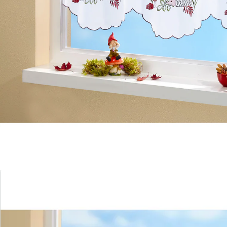
met egeltje en paddenstoel. Alle randen zijn compleet
afgewerkt. Het gordijntje kan direct worden
opgehangen. Verkrijgbaar in twee breedtes.
Details
Opmerkingen & producent
Beoordelingen
Bestelformulier