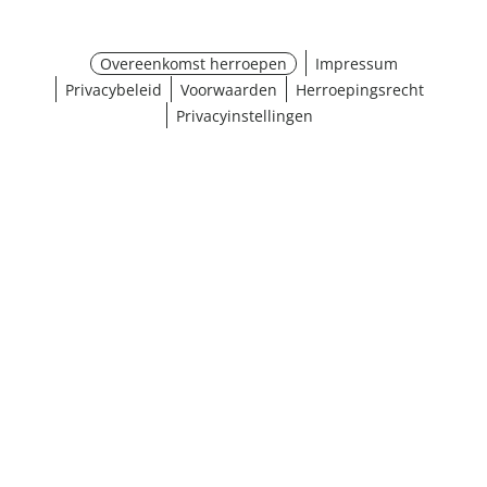
Overeenkomst herroepen
Impressum
Privacybeleid
Voorwaarden
Herroepingsrecht
Privacyinstellingen
¹ Klik hier voor de inwisselvoorwaarden
Sluiten