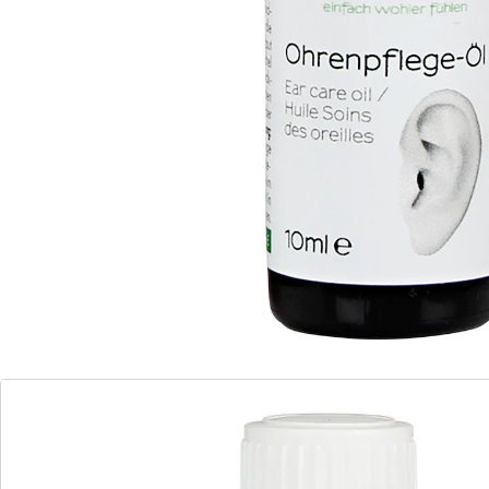
Opmerkingen & producent
Beoordelingen
Bestelformulier
Nieuwsbrief aanmelden