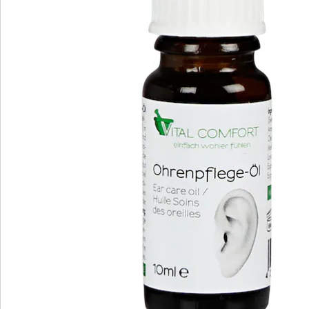
We zijn er voor u
Servicehotline
3 redenen voor
“Huis & Comfort”