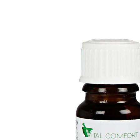
€ 6,99
1 l = € 699,00
incl. btw en plus
Verzendkosten
In het Winkelmandje
Leverbaar binnen 4-5 werkdagen
Olie en reinigers voor schone oren!
Verzorg uw oorschelp, oorlelletjes en de huid achter
uw oren met een combinatie van vele natuurlijke oliën:
zacht inmasseren, en u voelt het deugddoende effect
al.
Details