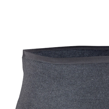
€ 13,99
incl. btw en plus
Verzendkosten
In het Winkelmandje
Leverbaar binnen 4-5 werkdagen
Warm aanbevolen!
perfect bij het fietsen, wandelen en sport
aangenaam zacht gevoel
betrouwbare steun & tegelijk rekbaar:
passend tot 150 cm buikomvang
Bescherm uw rug, nieren en buik tegen tocht en kou.