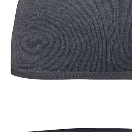
Deze nierwarmer vlijt zich tegen uw lichaam aan en
valt niet op onder uw kleding.
Details
Opmerkingen & producent
Beoordelingen
Bestelformulier