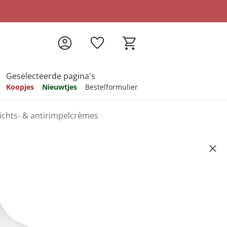
Geselecteerde pagina's
Koopjes
Nieuwtjes
Bestelformulier
ichts- & antirimpelcrèmes
pireren
pireren
pireren
pireren
pireren
tuks elk 250 ml
Artikelnummer 6593771
ndkosten