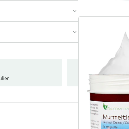
lier
Nieuwsb
3