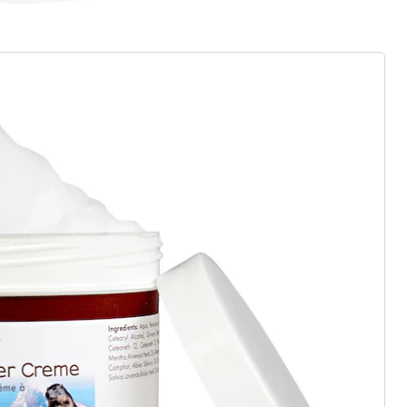
rief aanmelden
 redenen voor