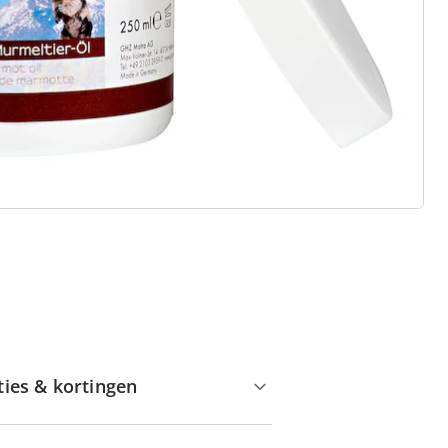
Huis & Comfort”
Gratis kopen op rekening
Gratis retour
Geen minimaal bestelbedrag
ties & kortingen