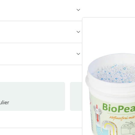
lier
Nieuwsb