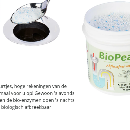
atjes
pen & handdouches
 Horloges
Geniale
Voorjaars
Decoratiev
Tuindecora
Schoenent
rganizers &
jes
I
kookaccess
nu ontdek
jetzt entde
nu ontdek
nu ontdek
ekjes
nu ontdek
dhulpmiddelen
iging
Leverbaar binnen 
soires
n
ekken
rtjes, hoge rekeningen van de
llemaal voor u op! Gewoon 's avonds
n en de bio-enzymen doen 's nachts
 biologisch afbreekbaar.