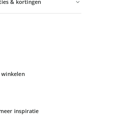
ties & kortingen
g winkelen
meer inspiratie