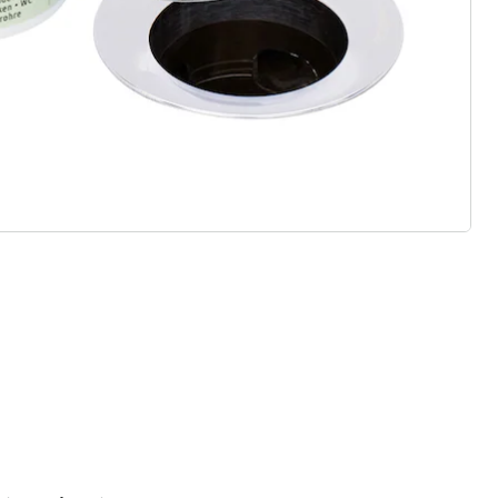
 redenen voor
Huis & Comfort”
Gratis kopen op rekening
Gratis retour
Geen minimaal bestelbedrag