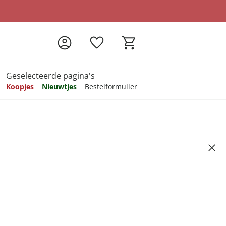
Geselecteerde pagina's
Koopjes
Nieuwtjes
Bestelformulier
pireren
pireren
pireren
pireren
pireren
rij, 150 g
Artikelnummer 735060
ndkosten