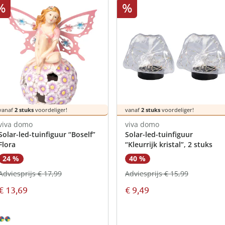
atjes
pen & handdouches
 Horloges
%
%
Geniale
Voorjaars
Decoratiev
Tuindecora
Schoenent
rganizers &
jes
kookaccess
nu ontdek
jetzt entde
nu ontdek
nu ontdek
ekjes
nu ontdek
dhulpmiddelen
iging
soires
n
ekken
vanaf
2 stuks
voordeliger!
vanaf
2 stuks
voordeliger!
viva domo
viva domo
Solar-led-tuinfiguur “Boself”
Solar-led-tuinfiguur
Flora
“Kleurrijk kristal”, 2 stuks
40 %
24 %
Adviesprijs € 15,99
Adviesprijs € 17,99
€ 9,49
€ 13,69