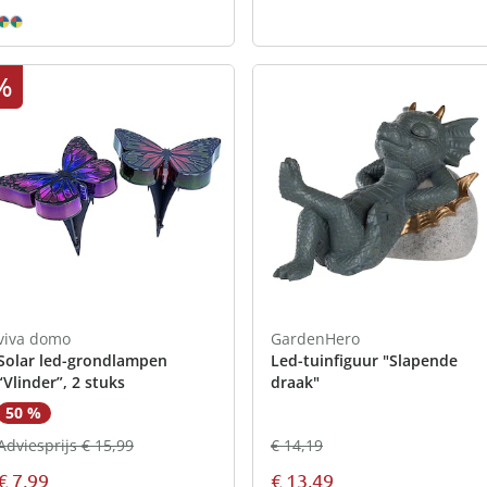
%
viva domo
GardenHero
Solar led-grondlampen
Led-tuinfiguur "Slapende
“Vlinder”, 2 stuks
draak"
50 %
Adviesprijs € 15,99
€ 14,19
€ 7,99
€ 13,49