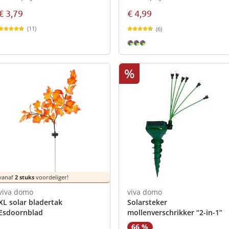
€ 3,79
€ 4,99
(11)
(6)
%
vanaf
2 stuks
voordeliger!
viva domo
viva domo
XL solar bladertak
Solarsteker
Esdoornblad
mollenverschrikker “2-in-1”
66 %