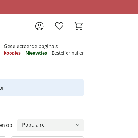
Geselecteerde pagina's
Koopjes
Nieuwtjes
Bestelformulier
pireren
pireren
pireren
pireren
pireren
i.
en op