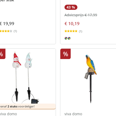
43 %
Adviesprijs € 17,99
€ 19,99
€ 10,19
(1)
(1)
%
%
vanaf
2 stuks
voordeliger!
viva domo
viva domo