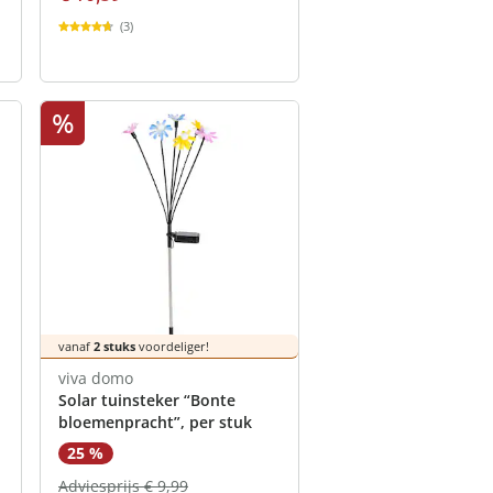
(3)
%
vanaf
2 stuks
voordeliger!
viva domo
Solar tuinsteker “Bonte
bloemenpracht”, per stuk
25 %
Adviesprijs € 9,99