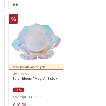
%
vanaf
2 stuks
voordeliger!
viva domo
Solar-bloem “Magic”, 1 stuk
33 %
Adviesprijs € 15,99
€ 10,59