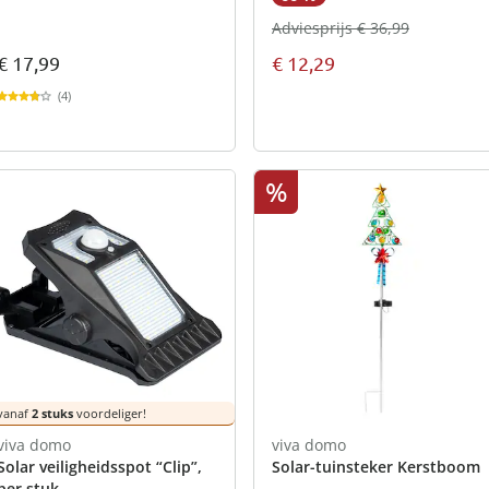
Adviesprijs € 36,99
€ 17,99
€ 12,29
(4)
%
vanaf
2 stuks
voordeliger!
viva domo
viva domo
Solar veiligheidsspot “Clip”,
Solar-tuinsteker Kerstboom
per stuk