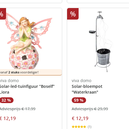
%
%
vanaf
2 stuks
voordeliger!
viva domo
viva domo
Solar-led-tuinfiguur “Boself”
Solar-bloempot
Liora
"Waterkraan"
59 %
32 %
Adviesprijs € 29,99
Adviesprijs € 17,99
€ 12,19
€ 12,19
(1)