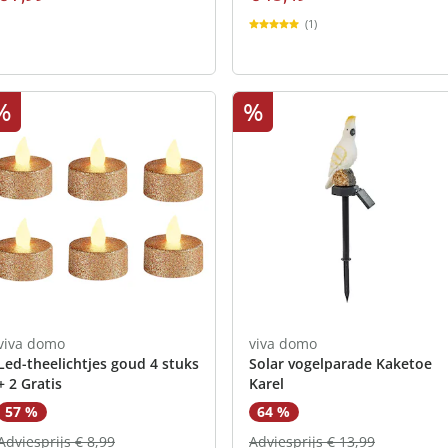
(1)
%
%
viva domo
viva domo
Led-theelichtjes goud 4 stuks
Solar vogelparade Kaketoe
+ 2 Gratis
Karel
57 %
64 %
Adviesprijs € 8,99
Adviesprijs € 13,99