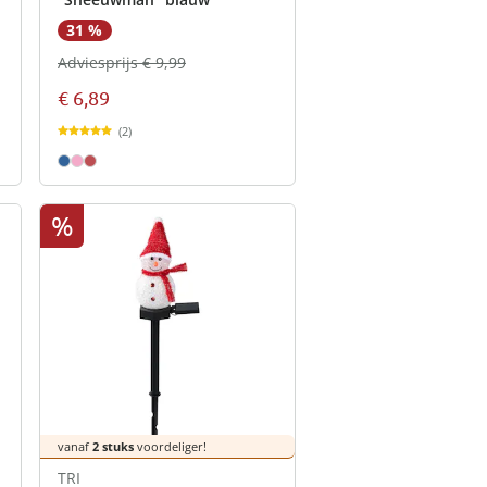
31 %
Adviesprijs € 9,99
€ 6,89
(2)
%
vanaf
2 stuks
voordeliger!
TRI