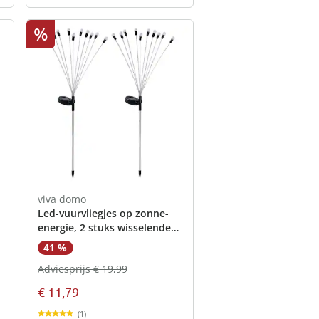
%
viva domo
Led-vuurvliegjes op zonne-
energie, 2 stuks wisselende
kleuren
41 %
Adviesprijs € 19,99
€ 11,79
(1)