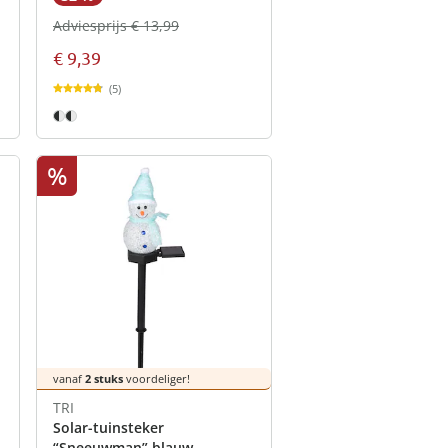
Adviesprijs € 13,99
€ 9,39
(5)
%
vanaf
2 stuks
voordeliger!
TRI
Solar-tuinsteker
“Sneeuwman” blauw