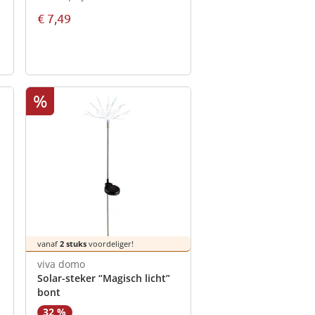
€ 7,49
%
vanaf
2 stuks
voordeliger!
viva domo
Solar-steker “Magisch licht”
bont
32 %