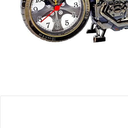
Informatie over de batterijen:
De batterijen worden niet bijgeleverd. Bestel deze
a.u.b. apart. (AA Mignon x 1)
Details
Opmerkingen & producent
Beoordelingen
Bestelformulier