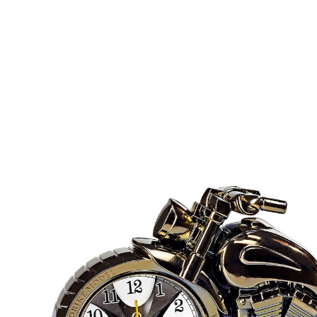
Adviesprijs € 9,99
€ 7,49
incl. btw en plus
Verzendkosten
In het Winkelmandje
Leverbaar binnen 4-5 werkdagen
Zo geeft men al vanaf ‘s ochtends vroeg gas!
Alle motorliefhebbers zullen reuze enthousiast zijn,
wanneer ze ‘s ochtends door deze opvallende wekker
in zilverkleurige metallic look worden gewekt. Het
voorwiel werd stijlvol tot een klokje met wekfunctie
omgebouwd. Met geniale details: daar zal elke “biker"
gegarandeerd verrukt over zijn! Met seconden wijzer.