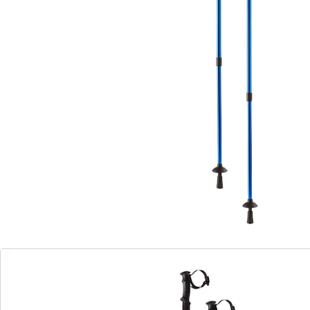
veilig loopgevoel en trainen ook gelijk uw
bovenlichaam mee! De hoogte is flexibel verstelbaar,
voor transport zijn ze compact inschuifbaar.
Ergonomische grepen met praktische polslussen. Incl.
opsteekstukken voor asfaltwegen en bospaden.
Materiaal: kunststof, metaal
Lengte: elk 65 – 135 cm (uitschuifbaar)
1 paar
Details
Opmerkingen & producent
Beoordelingen