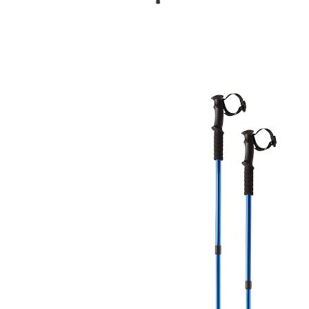
Adviesprijs € 29,99
€ 14,79
incl. btw en plus
Verzendkosten
In het Winkelmandje
Leverbaar binnen 4-5 werkdagen
Uw flexibele begeleiders!
uitschuifbaar tot 135 cm
Bewegen in de buitenlucht – deze trekkingstokken zijn
hiervoor uw ideale begeleiders! Ze zorgen voor een