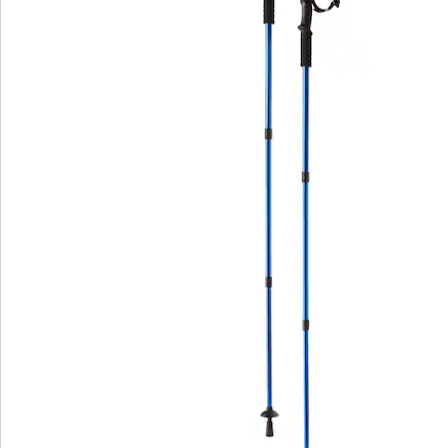
Bestelformulier
Nieuwsbrief aanmelden
We zijn er voor u