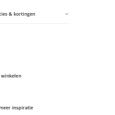
ties & kortingen
g winkelen
meer inspiratie