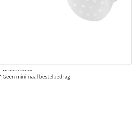
 redenen voor
Huis & Comfort”
Gratis kopen op rekening
Gratis retour
Geen minimaal bestelbedrag