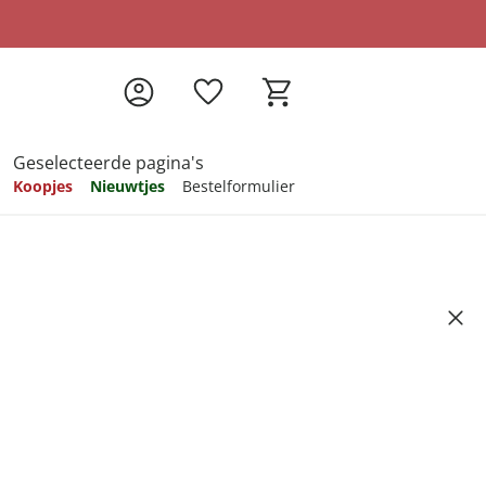
Geselecteerde pagina's
Koopjes
Nieuwtjes
Bestelformulier
pireren
pireren
pireren
pireren
pireren
lexi, 4 stuks
Artikelnummer 6539939
ndkosten