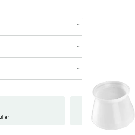
lier
Nieuwsb