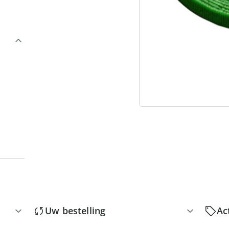
3
“
Uw bestelling
Ac