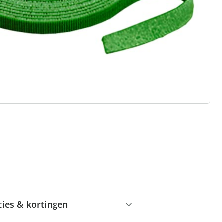
 redenen voor
Huis & Comfort”
Gratis kopen op rekening
Gratis retour
Geen minimaal bestelbedrag
ties & kortingen