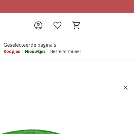
Geselecteerde pagina's
Koopjes
Nieuwtjes
Bestelformulier
pireren
pireren
pireren
pireren
pireren
 3 m
Artikelnummer 6606547