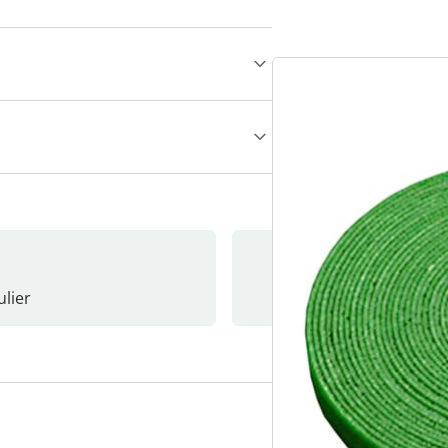
lier
Nieuwsb