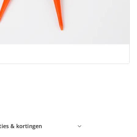
 redenen voor
Huis & Comfort”
Gratis kopen op rekening
Gratis retour
Geen minimaal bestelbedrag
ties & kortingen