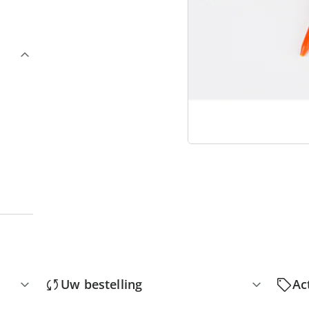
3
“
Uw bestelling
Ac