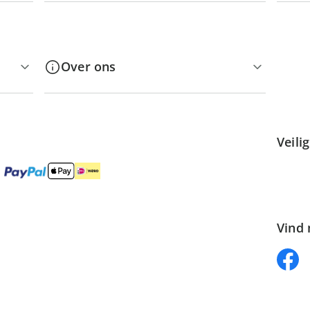
Over ons
Veili
Vind 