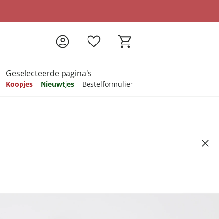
Geselecteerde pagina's
Koopjes
Nieuwtjes
Bestelformulier
pireren
pireren
pireren
pireren
pireren
balkon, 6 stuks
Artikelnummer 6442188
ndkosten