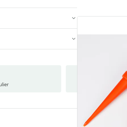
lier
Nieuwsb