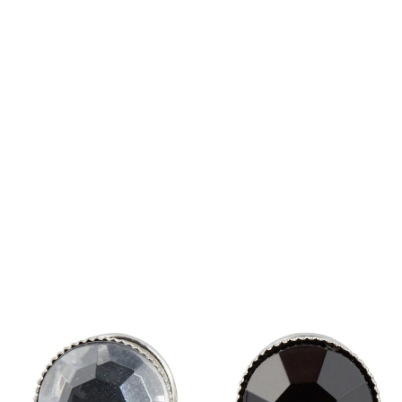
€ 5,99
incl. btw en plus
Verzendkosten
In het Winkelmandje
Leverbaar binnen 4-5 werkdagen
Perfect geknoopt decolleté!
Met deze knopen bepaalt u zelf hoeveel “inkijk” u wilt
toestaan. Blijven betrouwbaar zitten. Ook als
blikvanger op een T-shirt of praktisch hulpmiddel om
een licht sjaaltje op zijn plaats te houden. Alles blijf
zitten zoals het moet, niets verschuift! 3 varianten:
heldere en zwarte strass, parelimitatie.