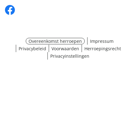
Overeenkomst herroepen
Impressum
Privacybeleid
Voorwaarden
Herroepingsrecht
Privacyinstellingen
¹ Klik hier voor de inwisselvoorwaarden