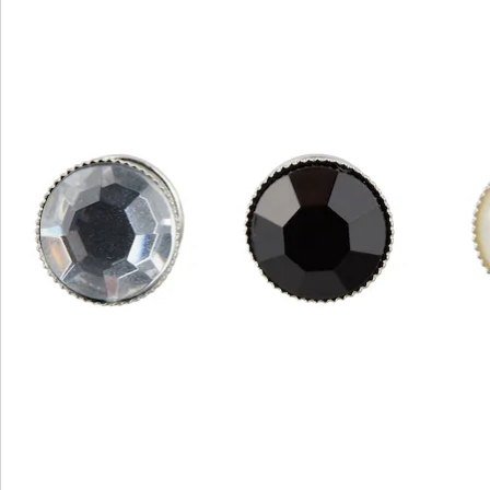
Nieuwsbrief aanmelden
We zijn er voor u
Servicehotline