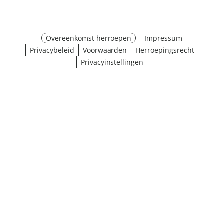
Overeenkomst herroepen
Impressum
Privacybeleid
Voorwaarden
Herroepingsrecht
Privacyinstellingen
¹ Klik hier voor de inwisselvoorwaarden
Sluiten