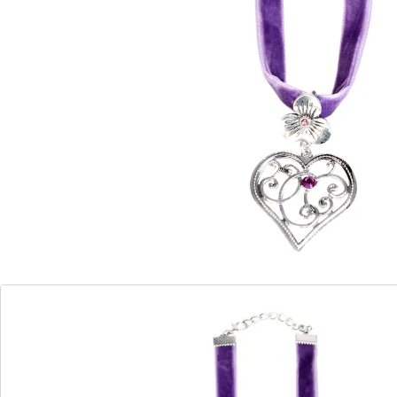
Details
Opmerkingen & producent
Beoordelingen
Bestelformulier
Nieuwsbrief aanmelden