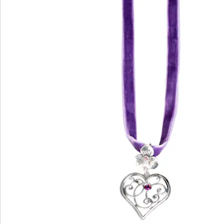
We zijn er voor u
Servicehotline
3 redenen voor
“Huis & Comfort”