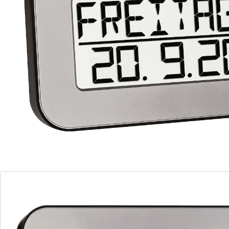
Details
Opmerkingen & producent
Beoordelingen
Bestelformulier
Nieuwsbrief aanmelden