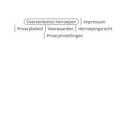
Overeenkomst herroepen
Impressum
Privacybeleid
Voorwaarden
Herroepingsrecht
Privacyinstellingen
¹ Klik hier voor de inwisselvoorwaarden
Sluiten