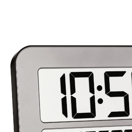
€ 34,99
incl. btw en plus
Verzendkosten
In het Winkelmandje
Leverbaar binnen 4-5 werkdagen
Heerlijk overzichtelijk, met datum en weekdag (in 7
talen). 2de uur voor andere tijdzones in te stellen, 2
wektijden,snoozefunctie. Om neer te zetten of op te
hangen.
Informatie over de batterijen:
De batterijen worden niet bijgeleverd. Bestel deze
a.u.b. apart. (AA Mignon x 4)