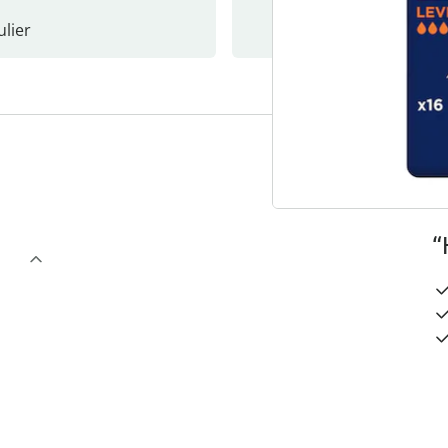
lier
Nieuwsb
3
“