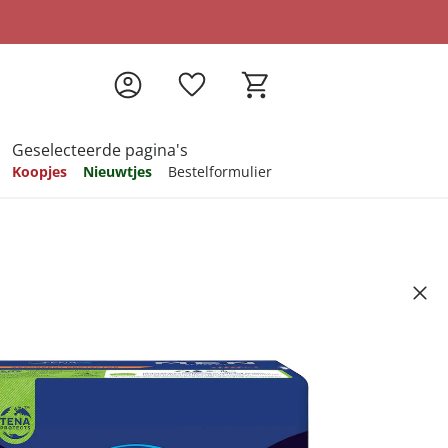
Geselecteerde pagina's
Koopjes
Nieuwtjes
Bestelformulier
pireren
pireren
pireren
pireren
pireren
", 16 stuks
Artikelnummer 6839410
ndkosten