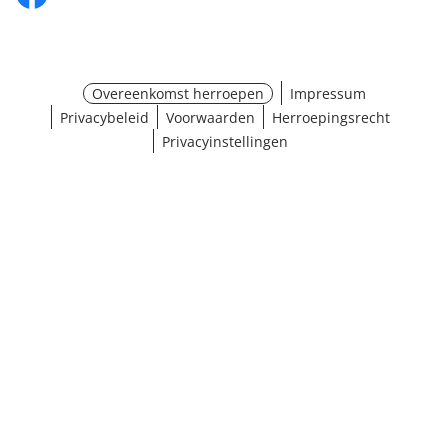
Overeenkomst herroepen
Impressum
Privacybeleid
Voorwaarden
Herroepingsrecht
Privacyinstellingen
Maat selecteren
¹ Klik hier voor de inwisselvoorwaarden
Sluiten