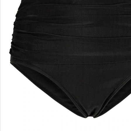
wedolina - Ons nieuwe modemerk
Of het nu gaat om elegante basics of trendy
highlights: wedolina staat voor modieuze
verscheidenheid, comfortabele pasvormen en een
faire prijs-kwaliteitverhouding. Elk stuk flatteert het
figuur en benadrukt je persoonlijkheid - voor een
zelfverzekerd gevoel, elke dag.