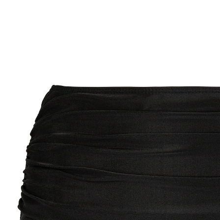
Adviesprijs € 19,99
vanaf
€ 14,79
incl. btw en plus
Verzendkosten
Maat
€ 10,99
slechts
vanaf
2
stuks
1
In het Winkelmandje
Leverbaar binnen 4-5 werkdagen