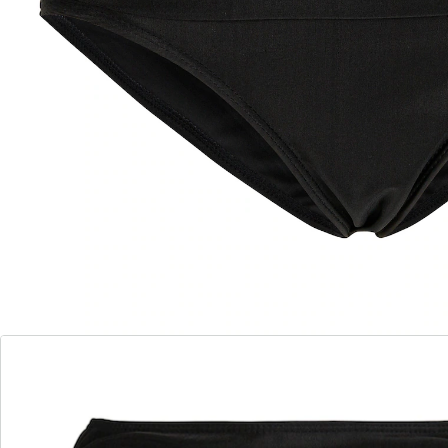
Doet wonderen voor uw figuur!
flatterende comfortslip met plooitjes en hoge taille
Deze oversized tankini met fris, tropisch dessin en
unikleurige comfortslip wordt uw nieuwe favoriet voor
het strand. De slip camoufleert slim en geraffineerd
vetrolletjes aan de buik, dankzij de hoge taille en de
plooitjes opzij.
Details
Opmerkingen & producent
Beoordelingen