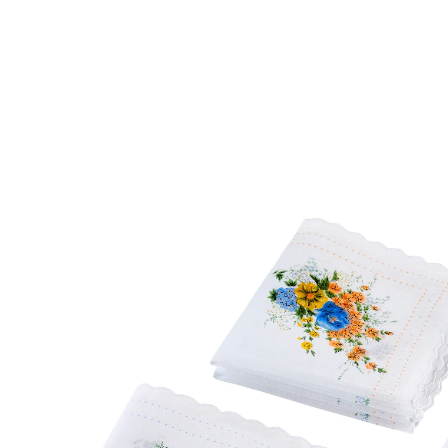
Adviesprijs € 11,99
€ 6,29
incl. btw en plus
Verzendkosten
In het Winkelmandje
Leverbaar binnen 4-5 werkdagen
Dé klassieker – altijd bij de hand!
Zakdoeken van textiel zijn niet alleen prettiger, maar
ook milieuvriendelijker. Met sierlijke bloemen,
variërende kleuren.
Details