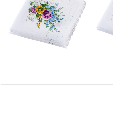
Opmerkingen & producent
Beoordelingen
Bestelformulier
Nieuwsbrief aanmelden