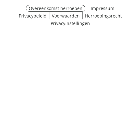
Overeenkomst herroepen
Impressum
Privacybeleid
Voorwaarden
Herroepingsrecht
Privacyinstellingen
¹ Klik hier voor de inwisselvoorwaarden
Sluiten