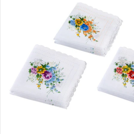
We zijn er voor u
Servicehotline
3 redenen voor
“Huis & Comfort”
Gratis kopen op rekening