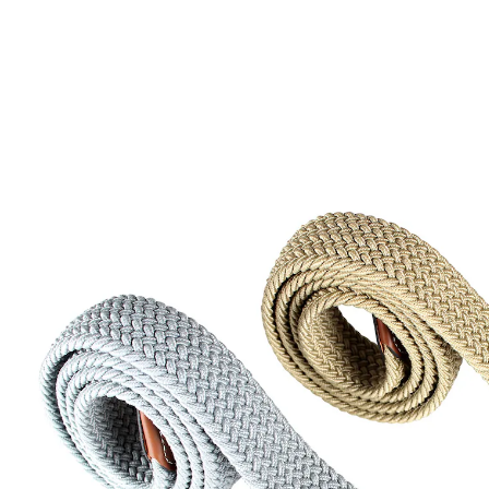
€ 14,99
incl. btw en plus
Verzendkosten
In het Winkelmandje
Leverbaar binnen 4-5 werkdagen
nauwelijks merkbaar
precies instelbaar
aangenaam flexibel
voor haar & voor hem
Chic en comfortabel. Fijn gevlochten flexibel weefsel,
waarin de doorn op elke plaats kan ingehaakt worden.