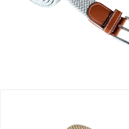
Details
Opmerkingen & producent
Beoordelingen
Bestelformulier
Nieuwsbrief aanmelden