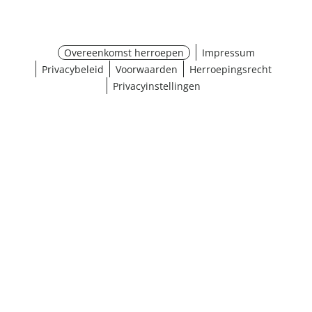
Overeenkomst herroepen
Impressum
Privacybeleid
Voorwaarden
Herroepingsrecht
Privacyinstellingen
¹ Klik hier voor de inwisselvoorwaarden
Sluiten