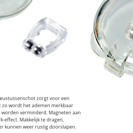
atjes
pen & handdouches
 Horloges
I
Geniale
Voorjaars
Decoratiev
Tuindecora
Schoenent
rganizers &
jes
kookaccess
nu ontdek
jetzt entde
nu ontdek
nu ontdek
ekjes
Leverbaar binnen 
nu ontdek
dhulpmiddelen
iging
soires
n
ekken
 neustussenschot zorgt voor een
s: zo wordt het ademen merkbaar
ch worden verminderd. Magneten aan
k-effect. Makkelijk te dragen,
er kunnen weer rustig doorslapen.