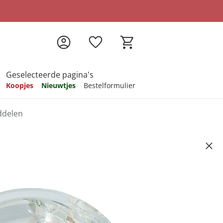
Geselecteerde pagina's
Koopjes
Nieuwtjes
Bestelformulier
ddelen
pireren
pireren
pireren
pireren
pireren
ks
Artikelnummer 921802
ndkosten