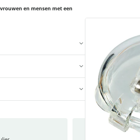
re vrouwen en mensen met een
lier
Nieuwsb