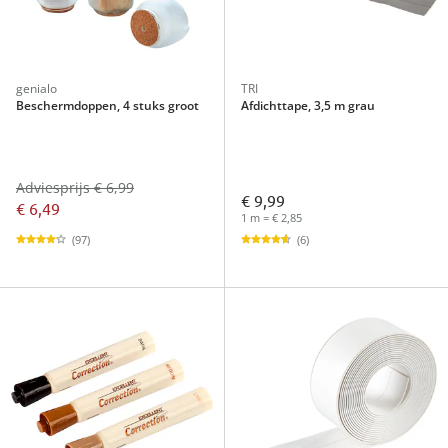
genialo
TRI
Beschermdoppen, 4 stuks groot
Afdichttape, 3,5 m grau
Adviesprijs € 6,99
€ 9,99
€ 6,49
1 m = € 2,85
(97)
(6)