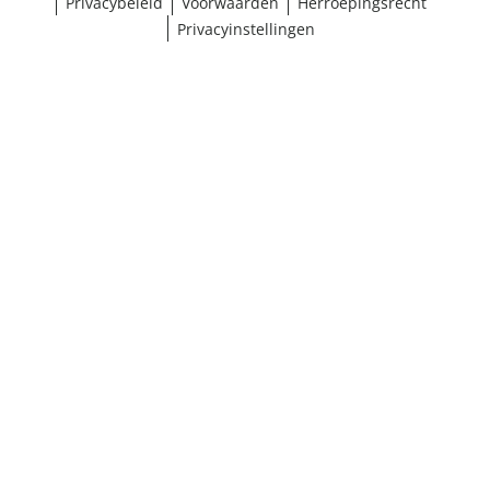
Privacybeleid
Voorwaarden
Herroepingsrecht
Privacyinstellingen
¹ Klik hier voor de inwisselvoorwaarden
Sluiten
Resultaten weergeven (18)