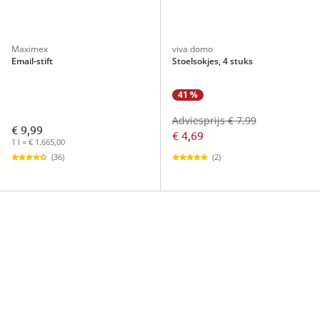
Maximex
viva domo
Email-stift
Stoelsokjes, 4 stuks
41 %
Adviesprijs € 7,99
€ 9,99
€ 4,69
1 l = € 1.665,00
(2)
(36)