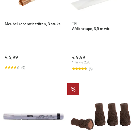
TRI
Meubel-reparatiestiften, 3 stuks
Afdichttape, 3,5 m wit
€ 5,99
€ 9,99
1 m = € 2,85
(9)
(6)
%