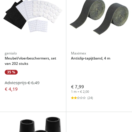
genialo
Maximex
Meubel/vloerbeschermers, set
Antislip-tapijtband, 4 m
van 202 stuks
35 %
Adviesprijs € 6,49
€ 7,99
€ 4,19
1 m = € 2,00
(24)