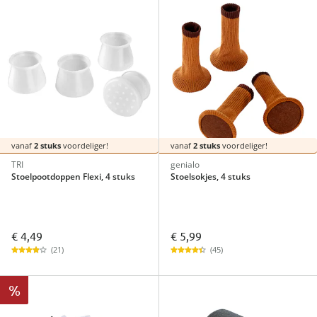
vanaf
2 stuks
voordeliger!
vanaf
2 stuks
voordeliger!
TRI
genialo
Stoelpootdoppen Flexi, 4 stuks
Stoelsokjes, 4 stuks
€ 4,49
€ 5,99
(21)
(45)
%