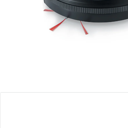
reservefilter en ronde borstel
Licht & flexibel
Extra stil & plat
Intelligente reiniging
De zuigrobot Chill is de ideale oplossing voor schone
harde vloeren en laagpolig tapijt. Met een bedrijfstijd
van 90 minuten en een inhoud van 0,35 ml reinigt hij
efficiënt een oppervlak van max. 100 m². Daarbij is hij
extra stil en met een hoogte van slechts 7 cm plat
genoeg om ook onder meubels te zuigen. De moderne
sensortechniek zorgt ervoor dat de robot traptreden
herkent, terwijl de extra lange zijborstels voor een
optimale reiniging van hoeken en randen zorgen. Het
apparaat wordt geleverd met een oplader,
schoonmaakborstel, reservefilter en ronde borstel.
Ontdek de zuigrobot Chill – een intelligente en
comfortabele schoonmaakoplossing voor uw huis.