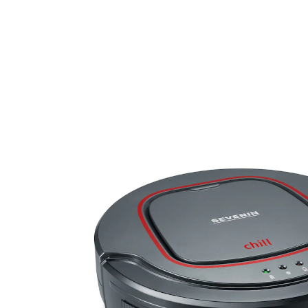
Adviesprijs € 169,90
€ 149,99
incl. btw en plus
Verzendkosten
Stuur mij een melding
Momenteel niet leverbaar
Efficiënte zuigrobot Chill &ndash; flexibel, stil en
krachtig!
12,8 V / 1300 mAh
Bedrijfstijd 90 minuten
0,35 ml inhoud
Inclusief oplader, schoonmaakborstel,