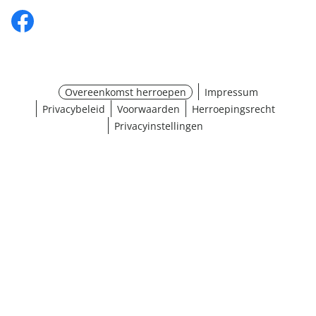
Overeenkomst herroepen
Impressum
Privacybeleid
Voorwaarden
Herroepingsrecht
Privacyinstellingen
¹ Klik hier voor de inwisselvoorwaarden