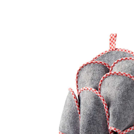
Adviesprijs € 19,99
€ 13,69
incl. btw en plus
Verzendkosten
In het Winkelmandje
Leverbaar binnen 4-5 werkdagen
Deze pantoffelhelden verwennen uw gasten!
Dankzij deze knuffelzachte en warme gastenpantoffels
zal iedere bezoeker zich welkom voelen. In de elegante
“grote” pantoffel met trendy geborduurd hert kunt u
ze netjes en klaar om te pakken opbergen – gewoon in
de hal ophangen.