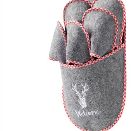
wonderwalk - lopen als op wolken
Gemakkelijke toegang dankzij elastiek, klittenband
of ritssluiting
Perfecte pasvorm, dankzij standaard en
comfortabele wijdtematen
Uitneembaar voetbed - ideaal voor inlegzolen
Hoogwaardige, lichtgewicht materialen & diverse
designs