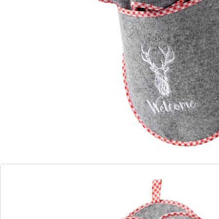
5 paar pantoffels in de maten: 36/37, 38/39, 40/41,
42/43, 44/45
Materiaal: 100% polyester
Details
Opmerkingen & producent
Beoordelingen