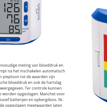
atjes
pen & handdouches
 Horloges
I
Geniale
Voorjaars
Decoratiev
Tuindecora
Schoenent
rganizers &
jes
kookaccess
nu ontdek
jetzt entde
nu ontdek
nu ontdek
ekjes
nu ontdek
dhulpmiddelen
Leverbaar binnen 
iging
soires
n
ekken
envoudige meting van bloeddruk en
ompt na het inschakelen automatisch
n pieptoon tot de waarden zijn
ische bloeddruk en ook de hartslag
y weergegeven. Ter controle kunnen
ip worden opgeslagen. Manchet voor
lusief batterijen en opbergdoos. Nr.
ijd de opgeslagen meetwaarden laten