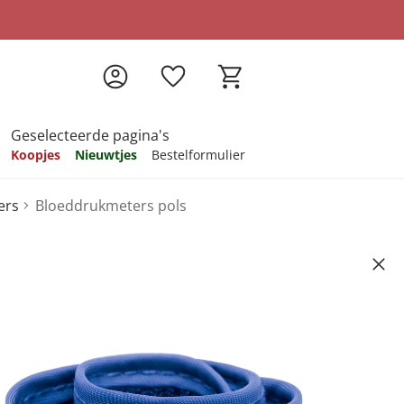
Geselecteerde pagina's
Koopjes
Nieuwtjes
Bestelformulier
ers
Bloeddrukmeters pols
pireren
pireren
pireren
pireren
pireren
"SC 6400"
7
ndkosten