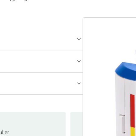
lier
Nieuwsb