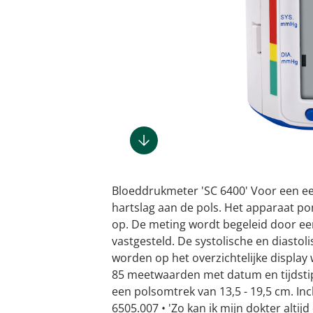
Gootsteenm
Douchekop
Sieraden &
Dierenbenodigdheden
Fitnessapparaten
Dierenbenodigdheden
Klokken & wekkers
Herenaccessoires
Keukenapparaten
Geschenken voor de
Gootsteeno
Doucherek
Tassen
gootsteenr
Grafdecoratie
Gezondheidsartikelen
kinderen
Huishoudelijke hulpen
Meubilair
Herenkleding
Geniale ba
Keukeninrichting
Keukenrein
Geniale tuinartikelen
Incontinentieartikelen
Geschenken voor de man
Klussen
Verlichting & lampen
Herenondergoed
Toiletacces
Keukentextiel
Theedoeke
Plantenaccessoires
Lichaamsverzorgingsproducten
Geschenken voor de
Meer ontdekken
Meer ontdekken
Meer ontdekken
Meer ontd
vrouw
Meer ontdekken
Meer ontdekken
Meer ontdekken
Meer ontdekken
Bloeddrukmeter 'SC 6400' Voor een e
hartslag aan de pols. Het apparaat p
op. De meting wordt begeleid door ee
vastgesteld. De systolische en diastol
worden op het overzichtelijke displa
85 meetwaarden met datum en tijdst
een polsomtrek van 13,5 - 19,5 cm. Inc
6505.007 • 'Zo kan ik mijn dokter alt