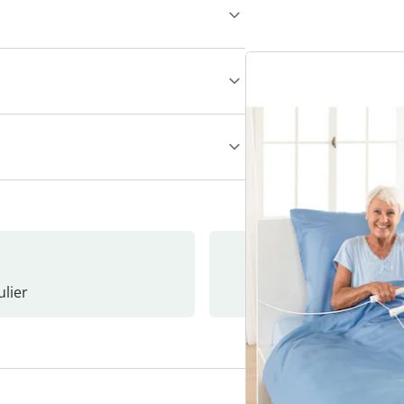
lier
Nieuwsb