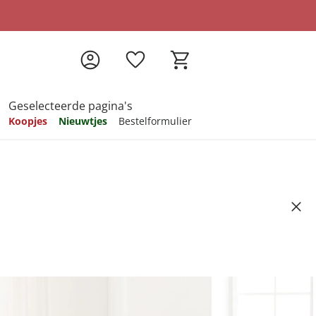
Geselecteerde pagina's
Koopjes
Nieuwtjes
Bestelformulier
pireren
pireren
pireren
pireren
pireren
L
Artikelnummer 6509428
ndkosten