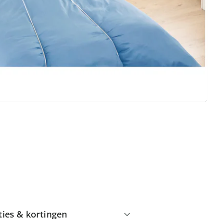
 redenen voor
Huis & Comfort”
Gratis kopen op rekening
Gratis retour
Geen minimaal bestelbedrag
ties & kortingen