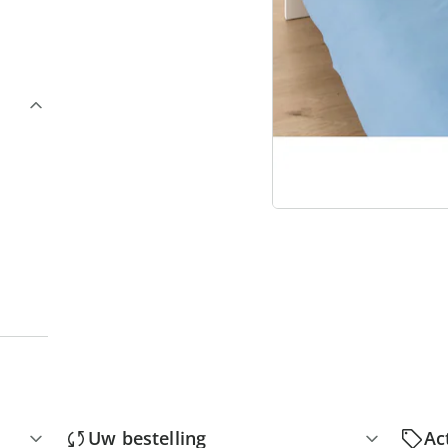
3
“
Uw bestelling
Ac