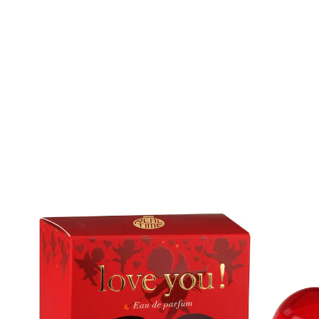
Adviesprijs € 6,49
€ 5,99
1 l = € 59,90
incl. btw en plus
Verzendkosten
In het Winkelmandje
Leverbaar binnen 4-5 werkdagen
Wát een lieflijke geur!
Topnoten: mandarijn, grapefruit. Hartnoten: abrikoos,
jasmijn, roos. Basisnoten: musk, amber, tonkabonen,
vanille.