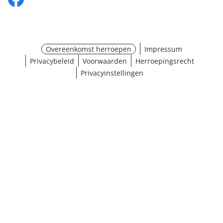
Overeenkomst herroepen
Impressum
Privacybeleid
Voorwaarden
Herroepingsrecht
Privacyinstellingen
¹ Klik hier voor de inwisselvoorwaarden
Sluiten