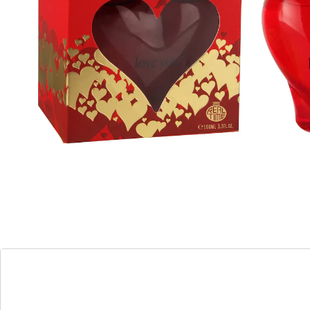
Details
Opmerkingen & producent
Beoordelingen
Bestelformulier
Nieuwsbrief aanmelden