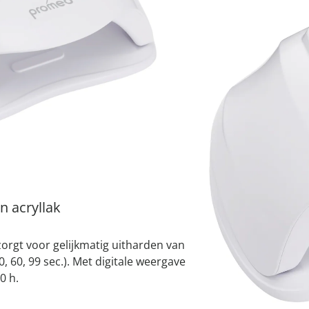
atjes
pen & handdouches
 Horloges
incl. btw en plus
Verze
Geniale
Voorjaars
Decoratiev
Tuindecora
Schoenent
rganizers &
jes
kookaccess
nu ontdek
jetzt entde
nu ontdek
nu ontdek
ekjes
I
nu ontdek
dhulpmiddelen
iging
soires
Leverbaar binnen 
n
ekken
n acryllak
orgt voor gelijkmatig uitharden van
, 60, 99 sec.). Met digitale weergave
0 h.