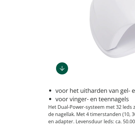
Gootsteenm
Douchekop
Sieraden &
Dierenbenodigdheden
Fitnessapparaten
Dierenbenodigdheden
Klokken & wekkers
Herenaccessoires
Keukenapparaten
Geschenken voor de
Gootsteeno
Doucherek
Tassen
gootsteenr
Grafdecoratie
Gezondheidsartikelen
kinderen
Huishoudelijke hulpen
Meubilair
Herenkleding
Geniale ba
Keukeninrichting
Keukenrein
Geniale tuinartikelen
Incontinentieartikelen
Geschenken voor de man
Klussen
Verlichting & lampen
Herenondergoed
Toiletacces
Keukentextiel
Theedoeke
Plantenaccessoires
Lichaamsverzorgingsproducten
Geschenken voor de
Meer ontdekken
Meer ontdekken
Meer ontdekken
Meer ontd
vrouw
Meer ontdekken
Meer ontdekken
Meer ontdekken
Meer ontdekken
voor het uitharden van gel- e
voor vinger- en teennagels
Het Dual-Power-systeem met 32 leds z
de nagellak. Met 4 timerstanden (10, 30
en adapter. Levensduur leds: ca. 50.00