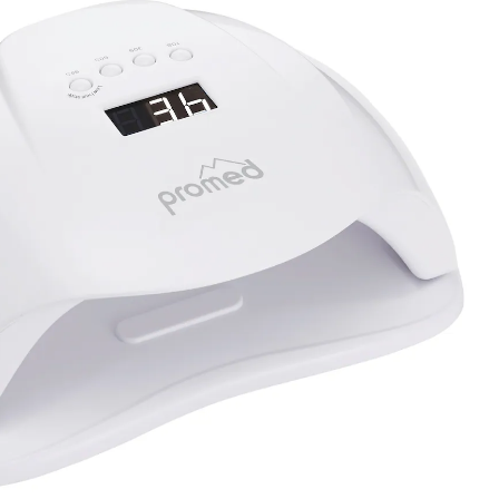
ndkosten
schoonmaak
e artikelen
tie
rends
Opberghulpen
viva domo -
Tuinartikelen
Seizoenswisseling
oires
ken
cken
ken
ken
nu ontdekken
Woontextiel
nu ontdekken
nu ontdekken
n het Winkelmandje
ken
nu ontdekken
4-5 werkdagen