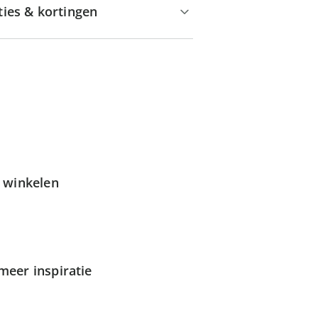
ties & kortingen
g winkelen
meer inspiratie