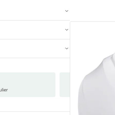
lier
Nieuwsb