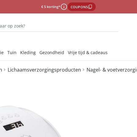
€ 5 korting*
COUPON5
ie
Tuin
Kleding
Gezondheid
Vrije tijd & cadeaus
n
Lichaamsverzorgingsproducten
Nagel- & voetverzorg
Onze merken
Onze merken
Onze merken
Onze merken
Onze merken
Onze merken
Laat u ins
Laat u ins
Laat u ins
Laat u ins
Laat u ins
jes & afdruipmatten
gsmiddelen binnen
s voor de badkamer
hoeden
emiddelen
PROMED
Lichtuithardend a
jes & -stoppen
ddelen
ccessoires
s
Artikelnummer 667260
els & sponzen
len
s
ees
Adviesprijs € 49,95
n
xtiel
€ 29,99