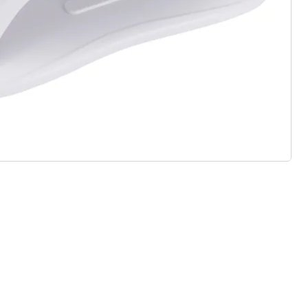
 redenen voor
Huis & Comfort”
Gratis kopen op rekening
Gratis retour
Geen minimaal bestelbedrag