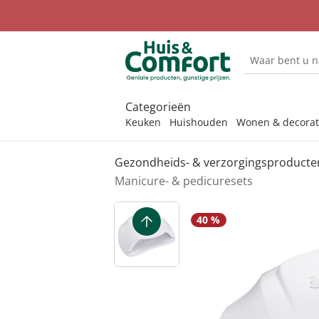
Categorieën
Keuken
Huishouden
Wonen & decorat
Gezondheids- & verzorgingsproducte
Ontdek onze categorieën
Ontdek onze categorieën
Ontdek onze categorieën
Ontdek onze categorieën
Ontdek onze categorieën
Ontdek onze categorieën
Ontdek onze categorieën
Manicure- & pedicuresets
Afdruiprek
Bestrijdin
Accessoire
Barbecues
Mutsen & 
Desinfecti
Afwassen &
Anti-insectproducten
Badkameraccessoires
Barbecues &
Damesaccessoires
Bescherming tegen
Cadeaubons
40 %
schoonmaken
accessoires
infectie
Afvoerzeef
Horren
Badhulpmi
Barbecue-a
Paraplu's
Mondkapje
Auto-accessoires
Bewaren & opbergen
Dameskleding
Cadeaus per thema
Bakbenodigdheden
Bestrijdingsmiddelen tuin
Dagelijkse
Afwasborst
Insectenval
Badmeubel
Portemonn
hulpmiddelen
Bewaren & opbergen
Decoratie
Damesschoenen
Cadeauverpakkingen
Bestek
Bloembakken &
Afwasteile
Badkamerte
Riemen
bloempotten
Erotische artikelen
Binnenklimaat
Kantoor
Damesondergoed
Gepersonaliseerde
Keukenaccessoires
cadeaus