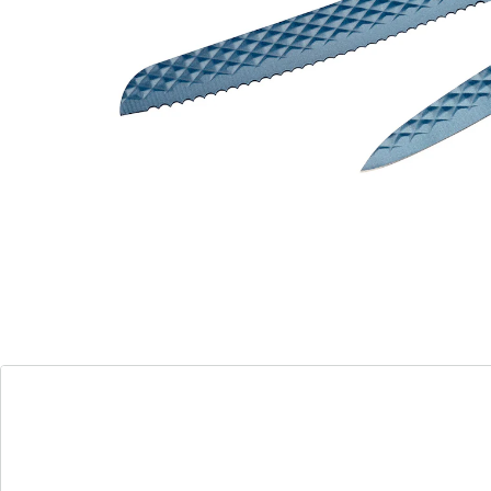
kunt u fruit, groente of vlees heel precies snijden –
ideaal voor dagelijks gebruik!
Details
Opmerkingen & producent
Beoordelingen
Bestelformulier