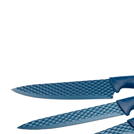
Adviesprijs € 29,99
€ 19,49
incl. btw en plus
Verzendkosten
In het Winkelmandje
Leverbaar binnen 4-5 werkdagen
Voor elke toepassing het juiste mes!
Deze hoogwaardige messenset overtuigt door de
speciale lemmeten, die dankzij de ruitvormige
structuur moeiteloos door alle levensmiddelen glijden.
Het antikleefoppervlak zorgt ervoor dat er niets aan
blijft kleven en vergemakkelijkt het schoonmaken. Zo