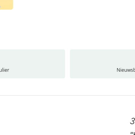
lier
Nieuwsb
3
“