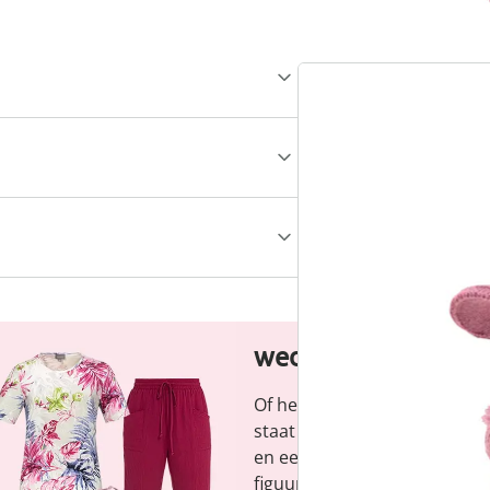
wedolina - Ons ni
Of het nu gaat om elegante b
staat voor modieuze versch
en een faire prijs-kwaliteitve
figuur en benadrukt je perso