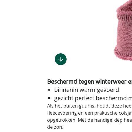
Gootsteenm
Douchekop
Sieraden &
Dierenbenodigdheden
Fitnessapparaten
Dierenbenodigdheden
Klokken & wekkers
Herenaccessoires
Keukenapparaten
Geschenken voor de
Gootsteeno
Doucherek
Tassen
gootsteenr
Grafdecoratie
Gezondheidsartikelen
kinderen
Huishoudelijke hulpen
Meubilair
Herenkleding
Geniale ba
Keukeninrichting
Keukenrein
Geniale tuinartikelen
Incontinentieartikelen
Geschenken voor de man
Klussen
Verlichting & lampen
Herenondergoed
Toiletacces
Keukentextiel
Theedoeke
Plantenaccessoires
Lichaamsverzorgingsproducten
Geschenken voor de
Meer ontdekken
Meer ontdekken
Meer ontdekken
Meer ontd
vrouw
Meer ontdekken
Meer ontdekken
Meer ontdekken
Meer ontdekken
Beschermd tegen winterweer e
binnenin warm gevoerd
gezicht perfect beschermd m
Als het buiten guur is, houdt deze he
fleecevoering en een praktische colsj
opgetrokken. Met de handige klep heef
de zon.