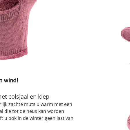
atjes
pen & handdouches
 Horloges
Geniale
Voorjaars
Decoratiev
Tuindecora
Schoenent
rganizers &
jes
I
kookaccess
nu ontdek
jetzt entde
nu ontdek
nu ontdek
ekjes
nu ontdek
dhulpmiddelen
iging
soires
Leverbaar binnen 
n
ekken
Alternatief product
We hebben een altern
misschien interessant
n wind!
et colsjaal en klep
erlijk zachte muts u warm met een
aal die tot de neus kan worden
t u ook in de winter geen last van