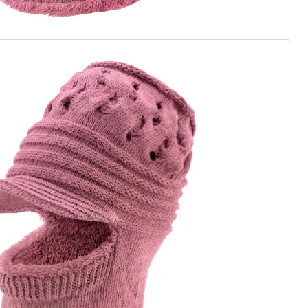
euwe modemerk
asics of trendy highlights: wedolina
eidenheid, comfortabele pasvormen
rhouding. Elk stuk flatteert het
onlijkheid - voor een zelfverzekerd