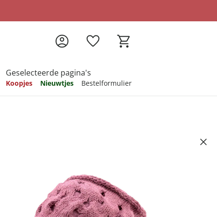
Geselecteerde pagina's
Koopjes
Nieuwtjes
Bestelformulier
pireren
pireren
pireren
pireren
pireren
Knuffelzacht”
Artikelnummer 6692400
ndkosten