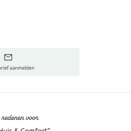
rief aanmelden
 redenen voor
Huis & Comfort”