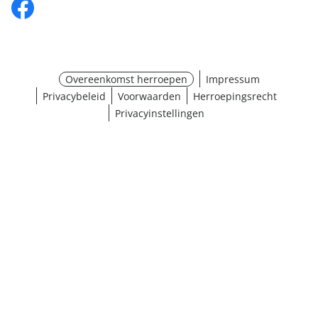
Overeenkomst herroepen
Impressum
Privacybeleid
Voorwaarden
Herroepingsrecht
Privacyinstellingen
¹ Klik hier voor de inwisselvoorwaarden