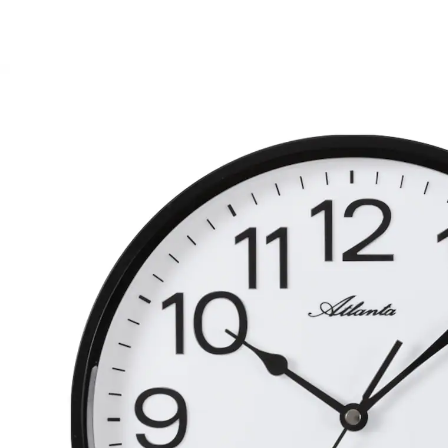
€ 35,99
incl. btw en plus
Verzendkosten
In het Winkelmandje
Leverbaar binnen 4-5 werkdagen
Verlies de tijd niet uit het oog. Grote wandklok goed te
lezen, als een stationsklok. Radiogestuurd, loopt dus
steeds precies. Met kwartsuurwerk.
Materiaal: kunststof kast
Informatie over de batterijen:
De batterijen worden niet bijgeleverd. Bestel deze
a.u.b. apart. (AA Mignon x 1)