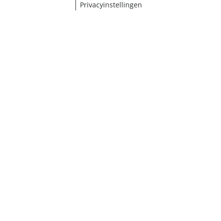
Privacyinstellingen
¹ Klik hier voor de inwisselvoorwaarden
Sluiten