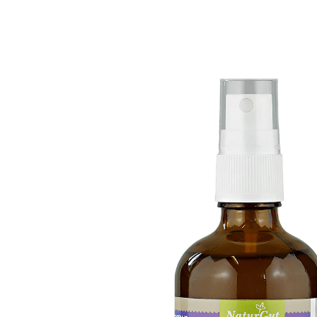
€ 7,99
1 l = € 79,90
incl. btw en plus
Verzendkosten
In het Winkelmandje
Leverbaar binnen 4-5 werkdagen
Bloemengeur voor een ontspannen nachtrust –
met echte lavendelolie!
lavendel werkt ontspannend en kalmeert
de zenuwen
bevordert een diepe slaap
voor ontspanning en kalmering
Deze kussenspray met lavendelolie ademt de geur van