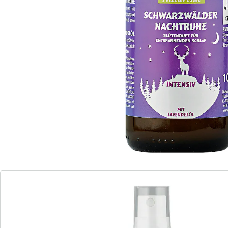
de Provence. Lavendelolie heeft een kalmerend effect
op lichaam en geest en bevordert een diepe slaap. De
positieve effecten van lavendel op de psyche zijn al
generaties lang bekend.
De geur van lavendel werkt ontspannend en kalmeert
de zenuwen. Deze eigenschappen zijn perfect geschikt
om 'uit te schakelen' voordat u in een diepe,
rustgevende slaap valt.
GEBRUIK: schudden voor gebruik. Een tot twee keer
sprayen in de ruimte of naast het hoofdkussen.
Details
Opmerkingen & producent